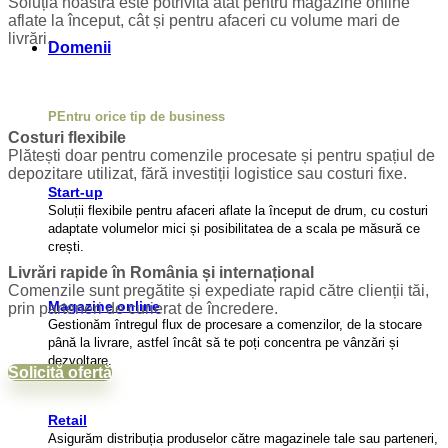
Soluția noastră este potrivită atât pentru magazine online
aflate la început, cât și pentru afaceri cu volume mari de
livrări.
Domenii
PEntru orice tip de business
Costuri flexibile
Plătești doar pentru comenzile procesate și pentru spațiul de
depozitare utilizat, fără investiții logistice sau costuri fixe.
Start-up
Soluții flexibile pentru afaceri aflate la început de drum, cu costuri
adaptate volumelor mici și posibilitatea de a scala pe măsură ce
crești.
Livrări rapide în România și internațional
Comenzile sunt pregătite și expediate rapid către clienții tăi,
Magazine online
prin parteneri de curierat de încredere.
Gestionăm întregul flux de procesare a comenzilor, de la stocare
până la livrare, astfel încât să te poți concentra pe vânzări și
dezvoltare.
Solicită ofertă
Retail
Asigurăm distribuția produselor către magazinele tale sau parteneri,