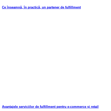
Ce înseamnă, în practică, un partener de fulfillment
Avantajele serviciilor de fulfillment pentru e-commerce și retail