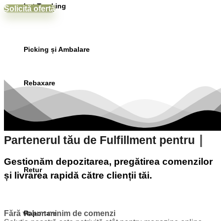
Lot Tracking
Solicită ofertă
Picking și Ambalare
Rebaxare
Livrare și Transport
Partenerul tău de Fulfillment pentru
Gestionăm depozitarea, pregătirea comenzilor
Retur
și livrarea rapidă către clienții tăi.
Raportare
Fără volum minim de comenzi