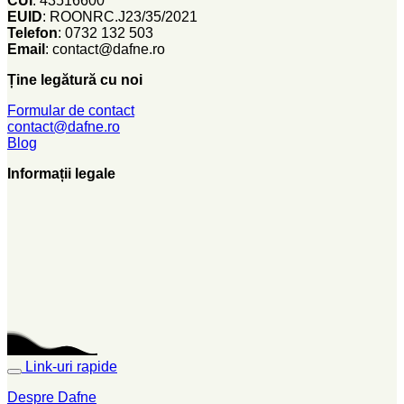
CUI
: 43516600
EUID
: ROONRC.J23/35/2021
Telefon
: 0732 132 503
Email
: contact@dafne.ro
Ține legătură cu noi
Formular de contact
contact@dafne.ro
Blog
Informații legale
Link-uri rapide
Despre Dafne