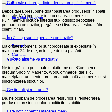
Blog
Care este diferența dintre depozitare și fulfillment?
Depozitarea presupune doar păstrarea produselor în spații
dedicate, fără implicare în procesarea comenzilor.
Întrebări frecvente
Fulfillment-ul include întregul flux logistic: depozitare,
preluarea comenzilor, pregătirea și livrarea acestora către
clienții finali.
În cât timp sunt expediate comenzile?
Prețuri
Majoritatea comenzilor sunt procesate și expediate în
maximum 24 de ore, în funcție de ora plasării.
Contact
Cere ofertă
Cu ce platforme vă integrați?
Ne integrăm cu principalele platforme de eCommerce,
precum Shopify, Magento, WooCommerce, dar și cu
marketplace-uri, pentru preluarea automată a comenzilor și
sincronizarea stocurilor.
Gestionați și retururile?
Da, ne ocupăm de procesarea retururilor și reintegrarea
produselor în stoc, conform politicilor stabilite.
Este potrivit pentru afacerea mea?