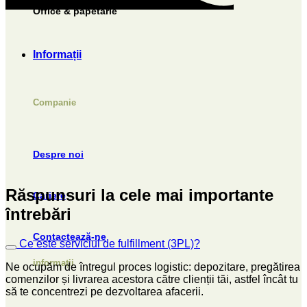
Office & papetărie
Informații
Companie
Despre noi
Răspunsuri la cele mai importante
Cariere
întrebări
Contactează-ne
Ce este serviciul de fulfillment (3PL)?
informații
Ne ocupăm de întregul proces logistic: depozitare, pregătirea
comenzilor și livrarea acestora către clienții tăi, astfel încât tu
să te concentrezi pe dezvoltarea afacerii.