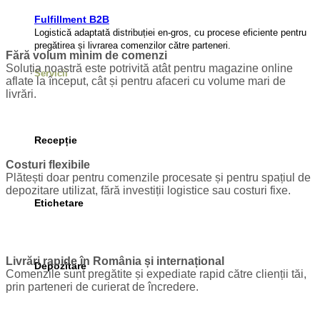
Fulfillment B2B
Logistică adaptată distribuției en-gros, cu procese eficiente pentru
pregătirea și livrarea comenzilor către parteneri.
Fără volum minim de comenzi
Soluția noastră este potrivită atât pentru magazine online
Servicii
aflate la început, cât și pentru afaceri cu volume mari de
livrări.
Recepție
Costuri flexibile
Plătești doar pentru comenzile procesate și pentru spațiul de
depozitare utilizat, fără investiții logistice sau costuri fixe.
Etichetare
Livrări rapide în România și internațional
Depozitare
Comenzile sunt pregătite și expediate rapid către clienții tăi,
prin parteneri de curierat de încredere.