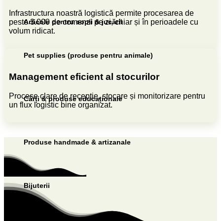
Infrastructura noastră logistică permite procesarea de
peste 3.000 de comenzi pe zi, chiar și în perioadele cu
Articole pentru copii & jucării
volum ridicat.
Pet supplies (produse pentru animale)
Management eficient al stocurilor
Procese clare de recepție, stocare și monitorizare pentru
Cărți & produse educaționale
un flux logistic bine organizat.
Produse handmade & artizanale
Bijuterii