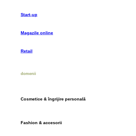
Start-up
Magazile online
Retail
domenii
Cosmetice & îngrijire personală
Fashion & accesorii