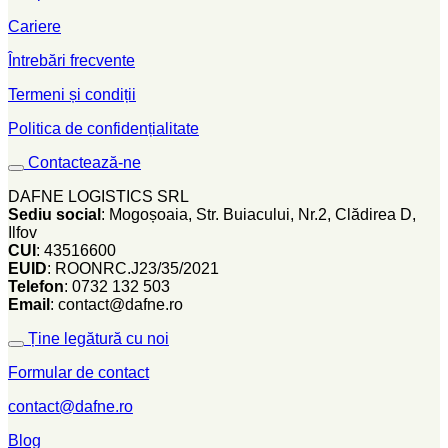
Cariere
Întrebări frecvente
Termeni și condiții
Politica de confidențialitate
Contactează-ne
DAFNE LOGISTICS SRL
Sediu social
: Mogoșoaia, Str. Buiacului, Nr.2, Clădirea D,
Ilfov
CUI
: 43516600
EUID
: ROONRC.J23/35/2021
Telefon
: 0732 132 503
Email
: contact@dafne.ro
Ține legătură cu noi
Formular de contact
contact@dafne.ro
Blog